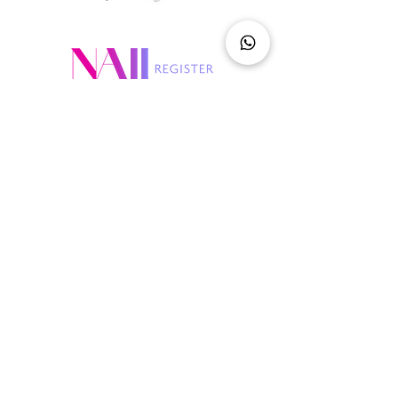
ga naar
nail academy
allround nagelstylist opleiding
opleiding voor nagels in Gelderland
online les: probleemnagels
marketing academy
the nail base
uwv (om)scholing
webshop
klantenportaal