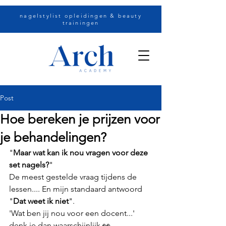
nagelstylist opleidingen & beauty
trainingen
Post
Hoe bereken je prijzen voor
je behandelingen?
"
Maar wat kan ik nou vragen voor deze 
set nagels?
"
De meest gestelde vraag tijdens de 
lessen.... En mijn standaard antwoord 
"
Dat weet ik niet
".
'Wat ben jij nou voor een docent...' 
denk je dan waarschijnlijk 👀 