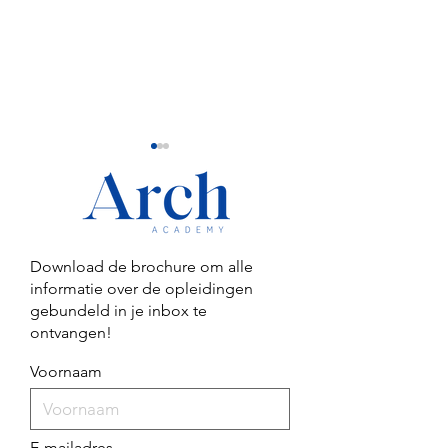
Download de brochure om alle
informatie over de opleidingen
Wat is het verschil tussen
Waarom geregis
gebundeld in je inbox te
een erkend diploma en
staan in het Nail
ontvangen!
een beschermd beroep in
je direct sterker
de nagelbranche?
positioneert als
Voornaam
nagelstyliste
E-mailadres