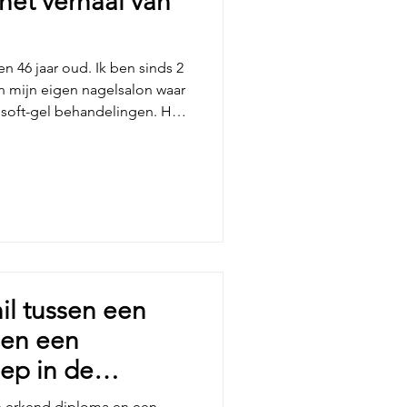
 het verhaal van
en 46 jaar oud. Ik ben sinds 2
an mijn eigen nagelsalon waar
 soft-gel behandelingen. Het
 Ik lakte mijn eigen nagels
t leidde vaak tot frustratie.
f of het zag er gerimpeld uit.
n te pakken en bestelde ik
gellakjes en wat attributen.
hil tussen een
 en een
ep in de
en erkend diploma en een