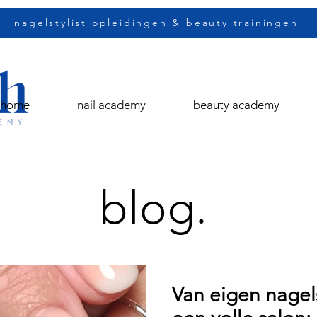
nagelstylist opleidingen & beauty trainingen
home
nail academy
beauty academy
blog.
Van eigen nagel