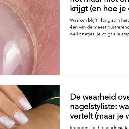
krijgt (en hoe je
lukken)
Waarom blijft lifting zo’n ha
één van de meest frustreren
werkt netjes, je volgt alle st
professionele producten… e
steeds terug met lucht, sche
En hoe vaker dit gebeurt, hoe
het aan mijn techniek? Doe ik
product? Of… ben ik gewoo
me je geruststellen: het ligt 
De waarheid ove
nagelstyliste: w
vertelt (maar je
voor je begint)
Iedereen ziet het eindresult