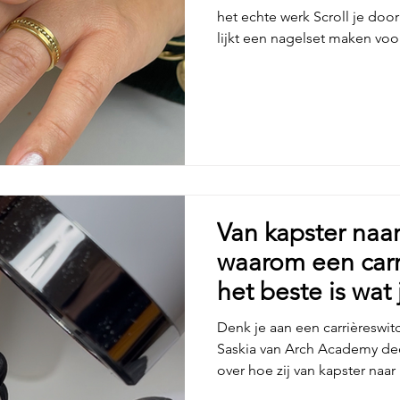
het echte werk Scroll je door
lijkt een nagelset maken voor
ontspannen. En dat is het, maar alleen als je weet wat je
doet. Wat ik vaak hoor van 
zoeken, is dat ze onderschat
kijken bij het vak. Ze zien p
effecten, glitter fades, stra
proces daarachter blijft voo
Van kapster naar
waarom een carr
het beste is wat
Denk je aan een carrièreswi
Saskia van Arch Academy deel
over hoe zij van kapster naar
waarom dat de beste keuze o