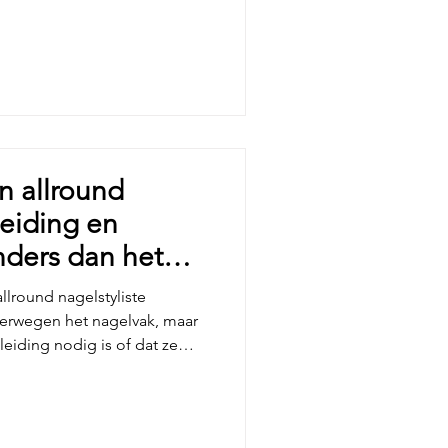
aker zoeken klanten naar
ie ze tegenover zich hebben.
of er veilig gewerkt wordt en
kennis van producten,
n een branc
en allround
leiding en
nders dan het
allround nagelstyliste
verwegen het nagelvak, maar
leiding nodig is of dat ze
en via YouTube, Instagram en
 nagelstyliste opleiding is
ot professional. Dat
eert hoe je nagels zet, maar