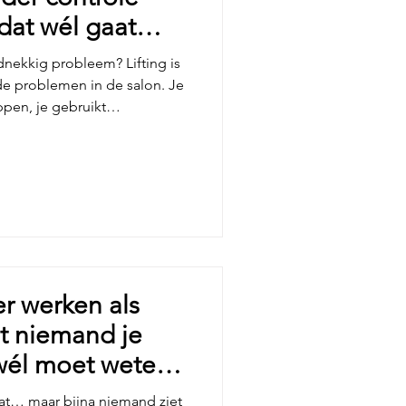
 dat wél gaat
rdnekkig probleem? Lifting is
de problemen in de salon. Je
appen, je gebruikt
n tóch komt die ene klant
urtjes of loslatende hoeken.
 groter de twijfel wordt. Ligt
 iets verkeerd? Is het het
n niet goed genoeg? Laat
bijna nooit
r werken als
at niemand je
 wél moet weten
aat… maar bijna niemand ziet