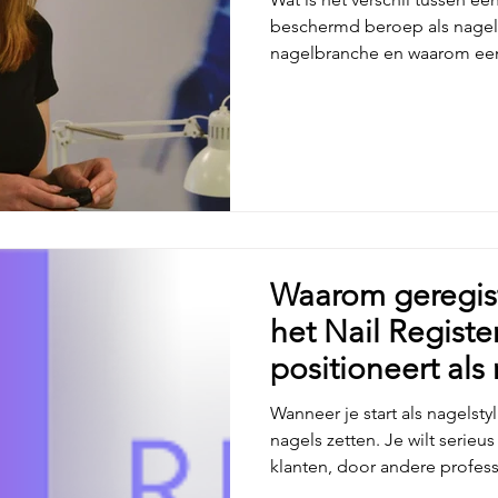
beschermd beroep als nagelst
nagelbranche en waarom een
sterk onderscheidt.
Waarom geregist
het Nail Register
positioneert als 
Wanneer je start als nagelstyl
nagels zetten. Je wilt seri
klanten, door andere profess
meest door jezelf. En precie