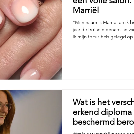
een volle salon:
Marriël
"Mijn naam is Marriël en ik b
jaar de trotse eigenaresse v
ik mijn focus heb gelegd op
begon eigenlijk heel simpel.
met gewone nagellak, maar da
Er was altijd wel een stukje a
Dus besloot ik het anders aa
een lamp van de Action, drie 
Ik dacht: zo kan i
Wat is het versc
erkend diploma
beschermd bero
nagelbranche?
Wat is het verschil tussen e