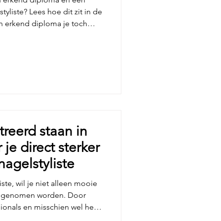
yliste? Lees hoe dit zit in de
 erkend diploma je toch
reerd staan in
 je direct sterker
nagelstyliste
iste, wil je niet alleen mooie
eus genomen worden. Door
ionals en misschien wel het
s daar komt het Nail Register