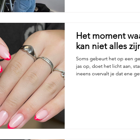
vooral waarom je iets doet, wanneer je welke techniek
toepast en hoe je veil
Het moment waar
kan niet alles zij
Soms gebeurt het op een ge
jas op, doet het licht aan, s
ineens overvalt je dat ene ge
dat ik de rest van mijn leven
afschuw. Het is geen drama. H
steeds vaker terugkomt. Een
weg te duwen, omdat je leven 
hoor het zo vaak van cursisten
hetzelfde begint: “Het was n