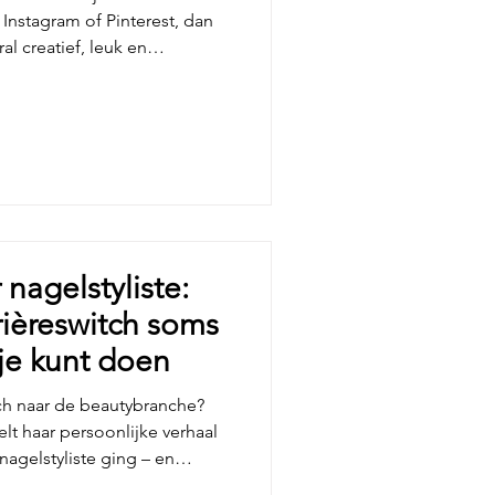
 Instagram of Pinterest, dan
al creatief, leuk en
mensen die een opleiding
ten wat er allemaal komt
rachtige nagels, marmeren
k aangezette french… maar het
r de mees
 nagelstyliste:
ièreswitch soms
 je kunt doen
tch naar de beautybranche?
t haar persoonlijke verhaal
 nagelstyliste ging – en
oit was.