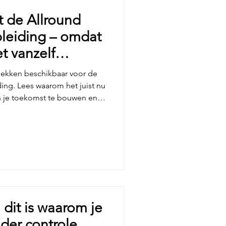
t de Allround
pleiding – omdat
t vanzelf
plekken beschikbaar voor de
ding. Lees waarom het juist nu
 je toekomst te bouwen en
ichting het werkleven dat écht
 dit is waarom je
der controle