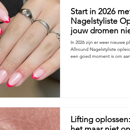
Start in 2026 me
Nagelstyliste O
jouw dromen nie
groeien
In 2026 zijn er weer nieuwe 
Allround Nagelstyliste oplei
een goed moment is om aan
eindelijk de stap te zetten r
bij je past.
Lifting oplossen:
het maar niet on