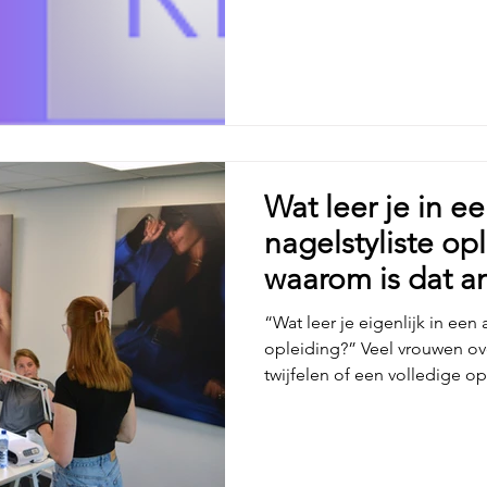
om de hoek kijken. Steeds v
zekerheid. Ze willen weten w
Of iemand goed is opgeleid 
of ze kunnen vertrouwen op 
nagelanatomie en hygiëne. I
Wat leer je in e
nagelstyliste op
waarom is dat a
zelf aanleren?
“Wat leer je eigenlijk in een 
opleiding?” Veel vrouwen o
twijfelen of een volledige op
zichzelf alles kunnen aanler
online cursussen. Een allround
bedoeld om je op te leiden t
betekent dat je niet alleen l