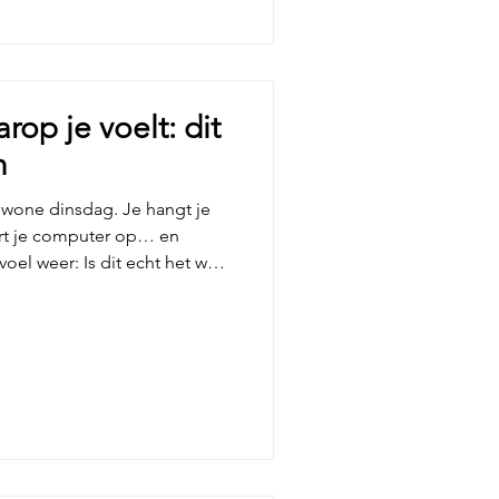
ig, duurzaam en
op je voelt: dit
n
wone dinsdag. Je hangt je
tart je computer op… en
voel weer: Is dit echt het werk
 wil doen? Het is geen
et is die stille gedachte die
 gedachte die je probeert
“prima” is zoals het is. Ik
, dat het bijna altijd exact
iet da