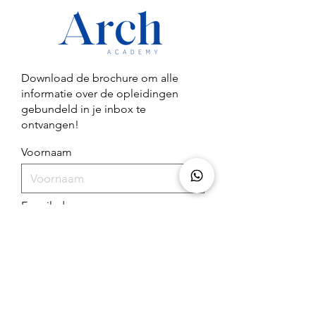
Download de brochure om alle
informatie over de opleidingen
Wat is het verschil tussen
Waarom geregis
gebundeld in je inbox te
een erkend diploma en
staan in het Nail
ontvangen!
een beschermd beroep in
je direct sterker
de nagelbranche?
positioneert als
Voornaam
nagelstyliste
E-mailadres
Download nu