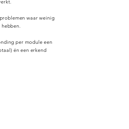
werkt.
problemen waar weinig
n hebben.
ronding per module een
 totaal) én een erkend