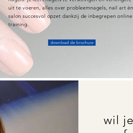
uit te voeren, alles over probleemnagels, nail art é
salon succesvol opzet dankzij de inbegrepen onlin
training.
download de brochure
wil j