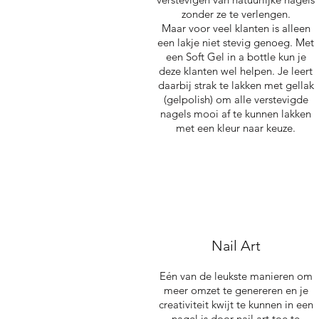
zonder ze te verlengen.
Maar voor veel klanten is alleen
een lakje niet stevig genoeg. Met
een Soft Gel in a bottle kun je
deze klanten wel helpen. Je leert
daarbij strak te lakken met gellak
(gelpolish) om alle verstevigde
nagels mooi af te kunnen lakken
met een kleur naar keuze.
Nail Art
Eén van de leukste manieren om
meer omzet te genereren en je
creativiteit kwijt te kunnen in een
nagel is door nail art toe te