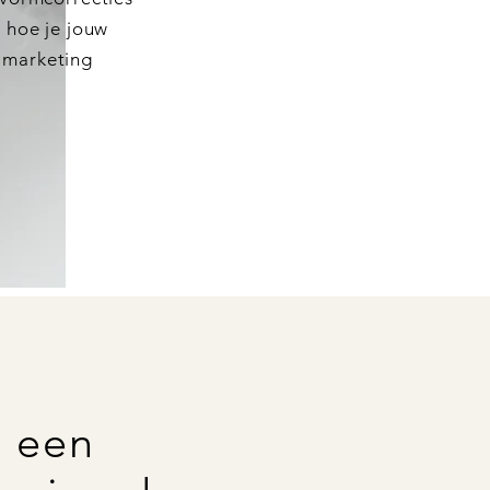
n hoe je jouw
e marketing
e een