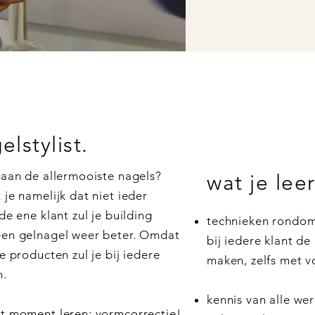
lstylist.
n aan de allermooiste nagels?
wat je lee
 je namelijk dat niet ieder
de ene klant zul je building
technieken rondom
 een gelnagel weer beter. Omdat
bij iedere klant d
e producten zul je bij iedere
maken, zelfs met v
n.
kennis van alle we
it moment leren: vormcorrectie!