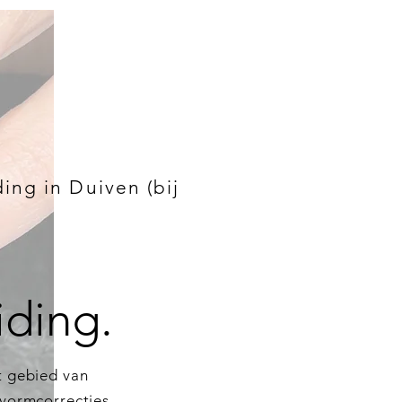
ing in Duiven (bij
iding.
et gebied van
, vormcorrecties