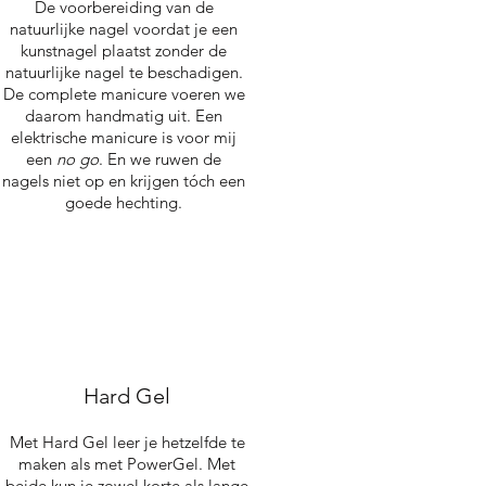
De voorbereiding van de
natuurlijke nagel voordat je een
kunstnagel plaatst zonder de
natuurlijke nagel te beschadigen.
De complete manicure voeren we
daarom handmatig uit. Een
elektrische manicure is voor mij
een
no go
.
En we ruwen de
nagels
niet op en krijgen tóch een
goede hechting.
Hard Gel
Met Hard Gel leer je hetzelfde te
maken als met PowerGel. Met
beide kun je zowel korte als lange