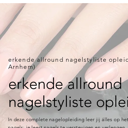
erkende allround nagelstyliste opleid
Arnhem)
erkende allround
nagelstyliste ople
In deze complete nagelopleiding leer jij álles op h
nagels: je leert nagels te verstevigen en verlengen