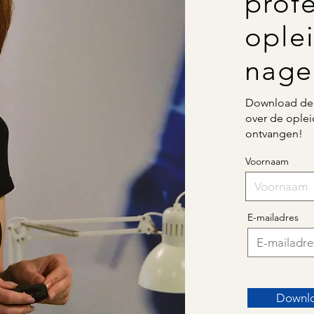
prof
oplei
nagel
Download de 
over de oplei
ontvangen!
Voornaam
E-mailadres
Downlo