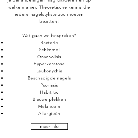
je behandelingen mag uitvoeren en op
welke manier. Theoretische kennis die
iedere nagelstyliste zou moeten
bezitten!
Wat gaan we bespreken?
Bacterie
Schimmel
Onycholisis
Hyperkeratose
Leukonychia
Beschadigde nagels
Psoriasis
Habit tic
Blauwe plekken
Melanoom
Allergieën
meer info