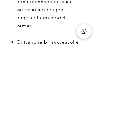
een oefenhand en gaan
we daarna op eigen
nagels of een model
verder.
Ontvang je bij succesvolle
afronding een certificaat.
lesdagen
Alle lessen zijn op dinsdag of
donderdag van 10:00 tot 15:15. Je
kunt per training via de bijgevoegde
link kijken wat de actuele lesdata zijn
en je eventueel direct inschrijven.