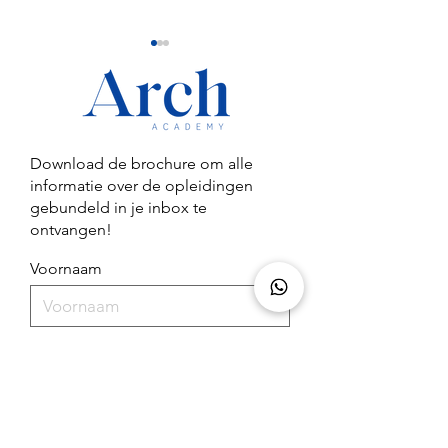
Download de brochure om alle
informatie over de opleidingen
Wat is het verschil tussen
Waarom geregis
gebundeld in je inbox te
een erkend diploma en
staan in het Nail
ontvangen!
een beschermd beroep in
je direct sterker
de nagelbranche?
positioneert als
Voornaam
nagelstyliste
E-mailadres
Download nu