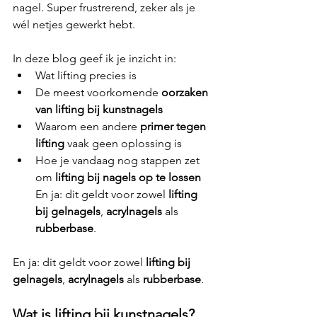
nagel. Super frustrerend, zeker als je 
wél netjes gewerkt hebt.
In deze blog geef ik je inzicht in:
Wat lifting precies is
De meest voorkomende 
oorzaken 
van lifting bij kunstnagels
Waarom een andere 
primer tegen 
lifting
 vaak geen oplossing is
Hoe je vandaag nog stappen zet 
om 
lifting bij nagels op te lossen
En ja: dit geldt voor zowel 
lifting 
bij gelnagels
, 
acrylnagels
 als 
rubberbase
.
En ja: dit geldt voor zowel 
lifting bij 
gelnagels
, 
acrylnagels
 als 
rubberbase
.
Wat is lifting bij kunstnagels?